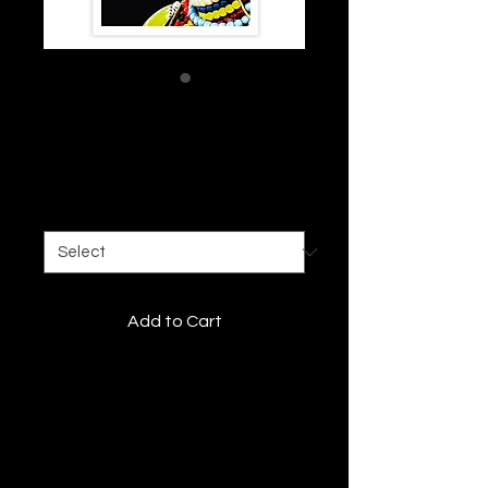
NAFOREARI
Price
€99.00
Size
*
Add to Cart
Tirage Fine art
Description
Découvrez une
Édition Baro
Sarré
imprimée