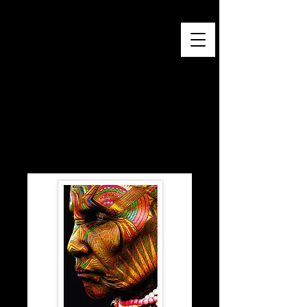
Baro Sarré
Œuvres contemporaines