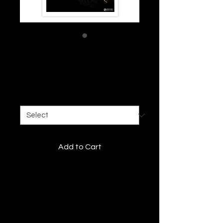
MALCOLM X
Price
€99.00
Size
*
Add to Cart
Tirage Fine art
Description
Découvrez une
Édition Baro
Sarré
imprimée