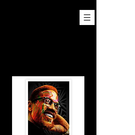
Baro Sarré
Œuvres contemporaines