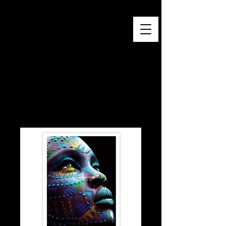
Baro Sarré
Œuvres contemporaines