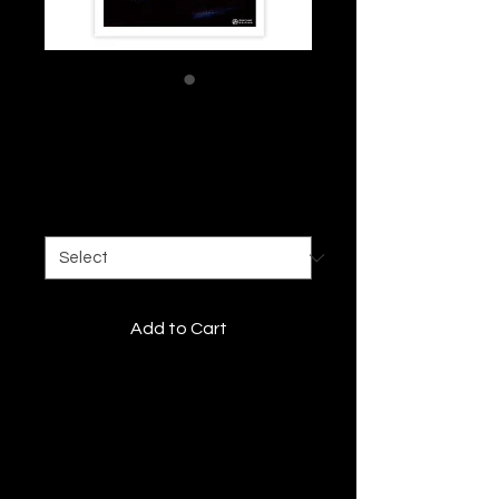
KYA
Price
€99.00
Size
*
Add to Cart
Tirage Fine art
Description
Découvrez une
Édition Baro
Sarré
imprimée